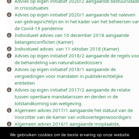
Advies op eigen initiatief 2020/2 aangaande bestuursdad
in crisissituaties
Advies op eigen initiatief 2020/1 aangaande het naleven
van gedragsrichtlijn
en in het kader van het beheersen va
de Covid-19 pandemie
Individueel advies van 10 december 2018 aangaande
belangenconflicten (Kamer)
Individueel advies van 11 oktober 2018 (Kamer)
Advies op eigen initiatief 2018/2 aangaande de regels vo
de behandeling van naturalisatiedossiers
Advies op eigen initiatief 2018/1 aangaande de
vergoedingen voor mandaten in publiekrechtelijke
entiteiten
Advies op eigen initiatief 2017/2 aangaande de relatie
tussen openbare mandatarissen en derden in de
totstandkoming van wetgeving
Algemeen advies 2017/1 aangaande het statuut van de
Voorzitter van de Kamer van volksvertegenwoordigers
Algemeen advies 2016/1 aangaande misplaatste,
respectloze, onhoffelijke of indecente uitspraken gedaan i
We gebruiken cookies om de beste ervaring op onze website
het kader van parlementaire debatten