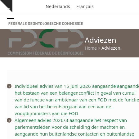
Skip
Nederlands
Français
Hide
to
notice
content
Open
Close
mobile
mobile
Adviezen
menu
menu
Home
»
Adviezen
Individueel advies van 15 juni 2026 aangaande aangaand
het bestaan van een belangenconflict in geval van cumul
van de functie van ambtenaar van een FOD met de functi
van lid van het beleidsorgaan van een van de
voogdijministers van die FOD
Algemeen advies 2026/3 aangaande het respect van
parlementsleden voor de scheiding der machten en
aangaande hun buitenlandse contacten en buitenlandse