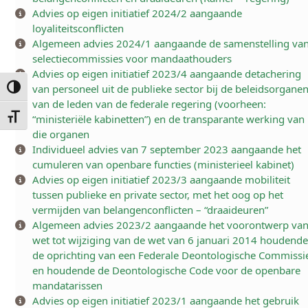
Advies op eigen initiatief 2024/2 aangaande
loyaliteitsconflicten
Algemeen advies 2024/1 aangaande de samenstelling va
selectiecommissies voor mandaathouders
Advies op eigen initiatief 2023/4 aangaande detachering
van personeel uit de publieke sector bij de beleidsorgane
Keuze voor hoog contrast
van de leden van de federale regering (voorheen:
Kies grootte van het lettertype
“ministeriële kabinetten”) en de transparante werking van
die organen
Individueel advies van 7 september 2023 aangaande het
cumuleren van openbare functies (ministerieel kabinet)
Advies op eigen initiatief 2023/3 aangaande mobiliteit
tussen publieke en private sector, met het oog op het
vermijden van belangenconflicten – “draaideuren”
Algemeen advies 2023/2 aangaande het voorontwerp va
wet tot wijziging van de wet van 6 januari 2014 houdend
de oprichting van een Federale Deontologische Commissi
en houdende de Deontologische Code voor de openbare
mandatarissen
Advies op eigen initiatief 2023/1 aangaande het gebruik